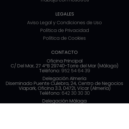
LEGALES
Aviso Legal y Condiciones de Uso
Política de Privacidad
Política de Cookies
CONTACTO
Oficina Principal
C/ Del Mar, 27 4ºB 29740-Torre del Mar (Málaga)
Teléfono:
952 54 64 39
Delegación Almería
Diseminado Puente Culebra, 24, Centro de Negocios
Viapark, Oficina 3.3, 04721, Vícar (Almería)
Teléfono:
642 30 30 30
Delegación Málaga
Av. de las Américas, 3, 3ª planta, Distrito Centro,
29005 Málaga
Teléfono:
952 54 70 19
info@commerzia.es