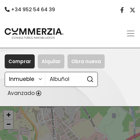
+34 952 54 64 39
Comprar
Alquilar
Obra nueva
Avanzado
+
−