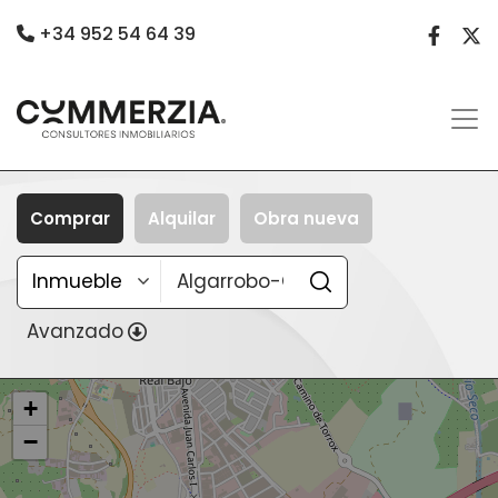
+34 952 54 64 39
Comprar
Alquilar
Obra nueva
Avanzado
+
−