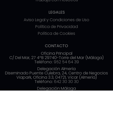
LEGALES
Aviso Legal y Condiciones de Uso
Política de Privacidad
Política de Cookies
CONTACTO
Oficina Principal
C/ Del Mar, 27 4ºB 29740-Torre del Mar (Málaga)
Teléfono:
952 54 64 39
Delegación Almería
Diseminado Puente Culebra, 24, Centro de Negocios
Viapark, Oficina 3.3, 04721, Vícar (Almería)
Teléfono:
642 30 30 30
Delegación Málaga
Av. de las Américas, 3, 3ª planta, Distrito Centro,
29005 Málaga
Teléfono:
952 54 70 19
info@commerzia.es