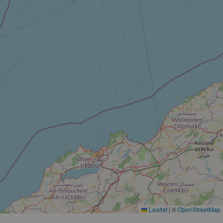
Leaflet
|
©
OpenStreetMap