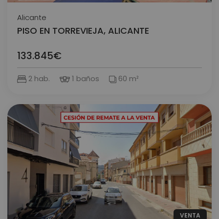
Alicante
PISO EN TORREVIEJA, ALICANTE
133.845€
2 hab.
1 baños
60 m²
VENTA