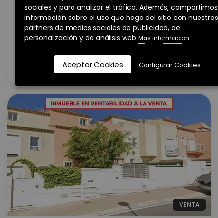
Alicante
sociales y para analizar el tráfico. Además, compartimos
información sobre el uso que haga del sitio con nuestros
PISO EN EL CAMPELLO, ALICANTE
partners de medios sociales de publicidad, de
personalización y de análisis web
Más información
156.145€
Aceptar Cookies
Configurar Cookies
1 hab.
1 baños
58 m²
VENTA