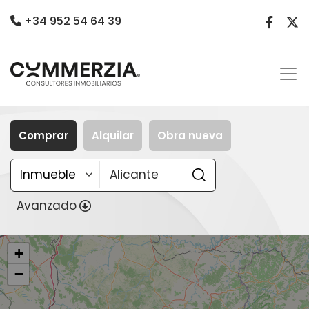
+34 952 54 64 39
Comprar
Alquilar
Obra nueva
Avanzado
+
−