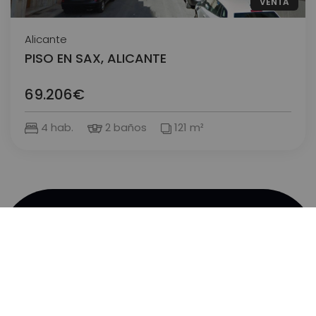
VENTA
Alicante
PISO EN SAX, ALICANTE
69.206€
4 hab.
2 baños
121 m²
INMUEBLES BANCARIOS
Comprar
Alquilar
Obra nueva