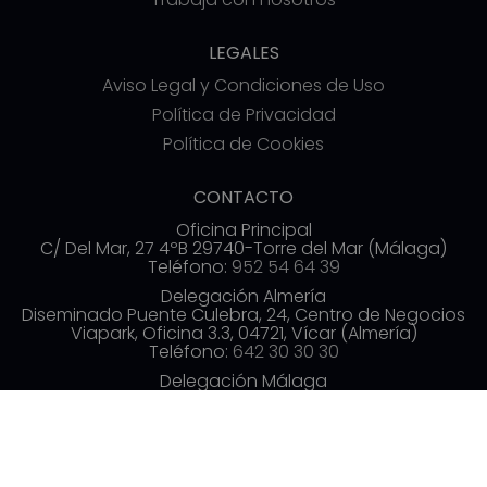
LEGALES
Aviso Legal y Condiciones de Uso
Política de Privacidad
Política de Cookies
CONTACTO
Oficina Principal
C/ Del Mar, 27 4ºB 29740-Torre del Mar (Málaga)
Teléfono:
952 54 64 39
Delegación Almería
Diseminado Puente Culebra, 24, Centro de Negocios
Viapark, Oficina 3.3, 04721, Vícar (Almería)
Teléfono:
642 30 30 30
Delegación Málaga
Av. de las Américas, 3, 3ª planta, Distrito Centro,
29005 Málaga
Teléfono:
952 54 70 19
info@commerzia.es