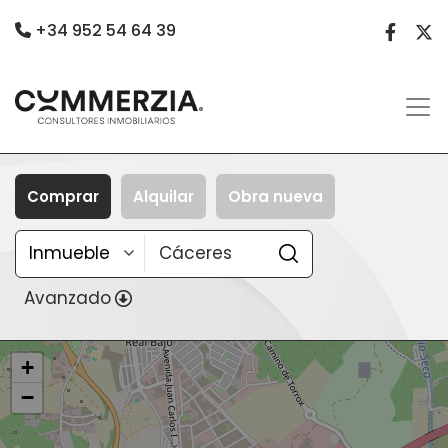
+34 952 54 64 39
Comprar
Alquilar
Obra nueva
Avanzado
+
−