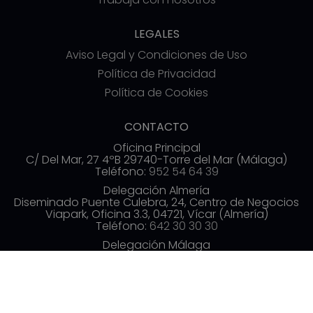
LEGALES
Aviso Legal y Condiciones de Uso
Política de Privacidad
Política de Cookies
CONTACTO
Oficina Principal
C/ Del Mar, 27 4ºB 29740-Torre del Mar (Málaga)
Teléfono:
952 54 64 39
Delegación Almería
Diseminado Puente Culebra, 24, Centro de Negocios
Viapark, Oficina 3.3, 04721, Vícar (Almería)
Teléfono:
642 30 30 30
Delegación Málaga
Av. de las Américas, 3, 3ª planta, Distrito Centro,
29005 Málaga
Teléfono:
952 54 70 19
info@commerzia.es