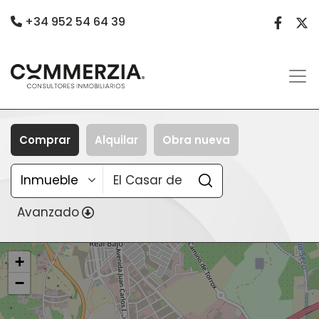
+34 952 54 64 39
Comprar
Alquilar
Obra nueva
Avanzado
+
−