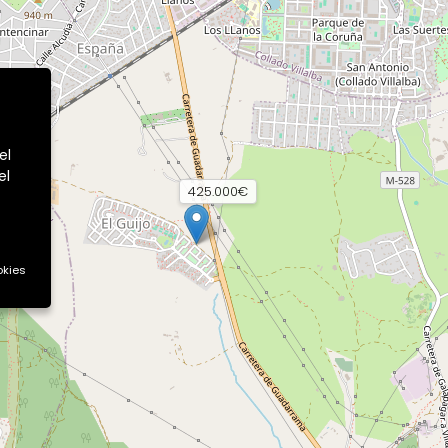
el
el
425.000€
okies
CONTACTO
 de
Oficina Principal
C/ Del Mar, 27 4ºB 29740-Torre
del Mar (Málaga)
Teléfono:
952 54 64 39
Delegación Almería
Diseminado Puente Culebra, 24,
Centro de Negocios Viapark,