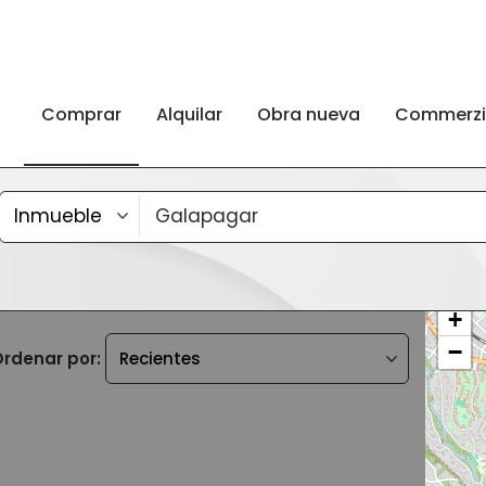
Comprar
Alquilar
Obra nueva
Commerz
+
−
rdenar por: