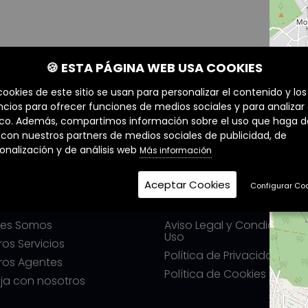
🍪 ESTA PÁGINA WEB USA COOKIES
cookies de este sitio se usan para personalizar el contenido y los
cios para ofrecer funciones de medios sociales y para analizar 
ico. Además, compartimos información sobre el uso que haga d
o con nuestros partners de medios sociales de publicidad, de
onalización y de análisis web
Más información
Aceptar Cookies
Configurar Co
ERZIA
LEGALES
nes Somos
Aviso Legal y Condiciones
Uso
ros Servicios
Política de Privacidad
ros Agentes
Política de Cookies
ja con nosotros