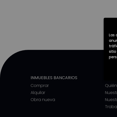
Las 
anun
tráf
siti
pers
INMUEBLES BANCARIOS
COMM
Comprar
Quié
Alquilar
Nuest
Obra nueva
Nuest
Traba