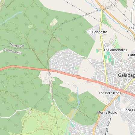
Oficina 3.3, 04721, Vícar (Almería)
Teléfono:
642 30 30 30
Delegación Málaga
Av. de las Américas, 3, 3ª planta,
Distrito Centro, 29005 Málaga
Teléfono:
952 54 70 19
info@commerzia.es
Contacto