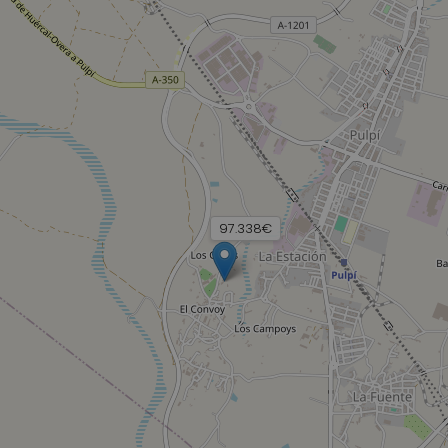
97.338€