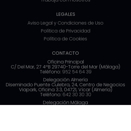
LEGALES
Aviso Legal y Condiciones de Uso
Política de Privacidad
Política de Cookies
CONTACTO
Oficina Principal
C/ Del Mar, 27 4ºB 29740-Torre del Mar (Málaga)
Teléfono:
952 54 64 39
Delegación Almería
Diseminado Puente Culebra, 24, Centro de Negocios
Viapark, Oficina 3.3, 04721, Vícar (Almería)
Teléfono:
642 30 30 30
Delegación Málaga
Av. de las Américas, 3, 3ª planta, Distrito Centro,
29005 Málaga
Teléfono:
952 54 70 19
info@commerzia.es