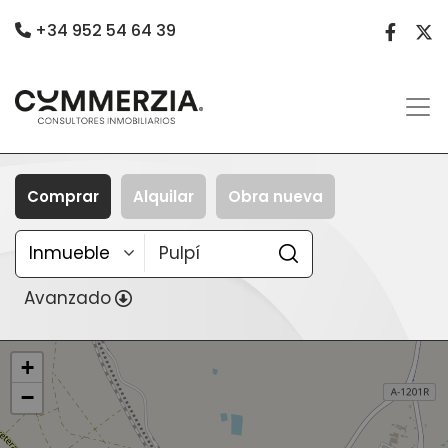
+34 952 54 64 39
Comprar
Alquilar
Obra nueva
Avanzado
+
−