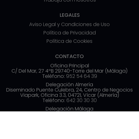
LEGALES
Aviso Legal y Condiciones de Uso
Política de Privacidad
Política de Cookies
CONTACTO
Oficina Principal
C/ Del Mar, 27 4ºB 29740-Torre del Mar (Málaga)
Teléfono:
952 54 64 39
Delegación Almería
Diseminado Puente Culebra, 24, Centro de Negocios
Viapark, Oficina 3.3, 04721, Vícar (Almería)
Teléfono:
642 30 30 30
Delegación Málaga
Av. de las Américas, 3, 3ª planta, Distrito Centro,
29005 Málaga
Teléfono:
952 54 70 19
info@commerzia.es