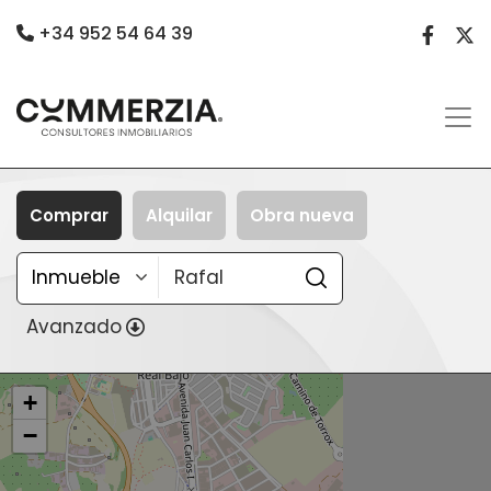
+34 952 54 64 39
Comprar
Alquilar
Obra nueva
Avanzado
+
−