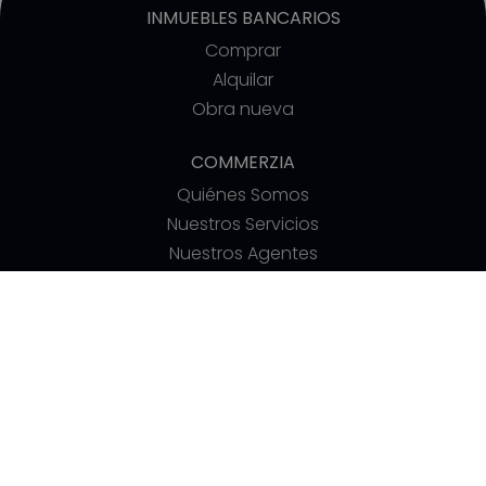
INMUEBLES BANCARIOS
Comprar
Alquilar
Obra nueva
COMMERZIA
Quiénes Somos
Nuestros Servicios
Nuestros Agentes
Trabaja con nosotros
LEGALES
Aviso Legal y Condiciones de Uso
Política de Privacidad
Política de Cookies
CONTACTO