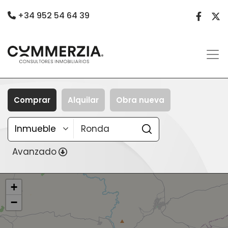
+34 952 54 64 39
Comprar
Alquilar
Obra nueva
Avanzado
+
−