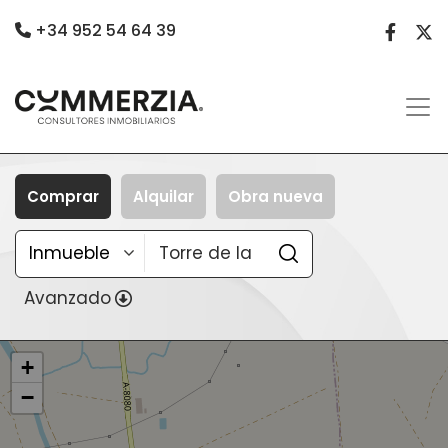
+34 952 54 64 39
Comprar
Alquilar
Obra nueva
Avanzado
+
−