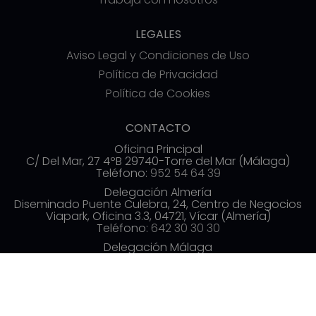
LEGALES
Aviso Legal y Condiciones de Uso
Política de Privacidad
Política de Cookies
CONTACTO
Oficina Principal
C/ Del Mar, 27 4ºB 29740-Torre del Mar (Málaga)
Teléfono:
952 54 64 39
Delegación Almería
Diseminado Puente Culebra, 24, Centro de Negocios
Viapark, Oficina 3.3, 04721, Vícar (Almería)
Teléfono:
642 30 30 30
Delegación Málaga
Av. de las Américas, 3, 3ª planta, Distrito Centro,
29005 Málaga
Teléfono:
952 54 70 19
info@commerzia.es