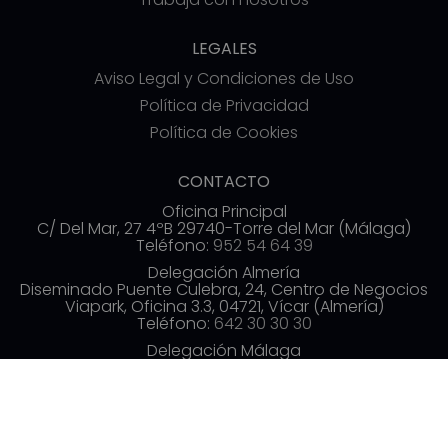
LEGALES
Aviso Legal y Condiciones de Uso
Política de Privacidad
Política de Cookies
CONTACTO
Oficina Principal
C/ Del Mar, 27 4ºB 29740-Torre del Mar (Málaga)
Teléfono:
952 54 64 39
Delegación Almería
Diseminado Puente Culebra, 24, Centro de Negocios
Viapark, Oficina 3.3, 04721, Vícar (Almería)
Teléfono:
642 30 30 30
Delegación Málaga
Av. de las Américas, 3, 3ª planta, Distrito Centro,
29005 Málaga
Teléfono:
952 54 70 19
info@commerzia.es