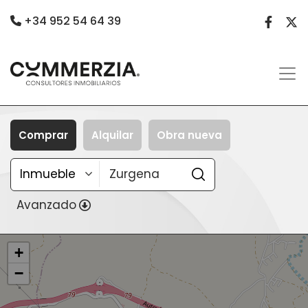
+34 952 54 64 39
Comprar
Alquilar
Obra nueva
Avanzado
+
−