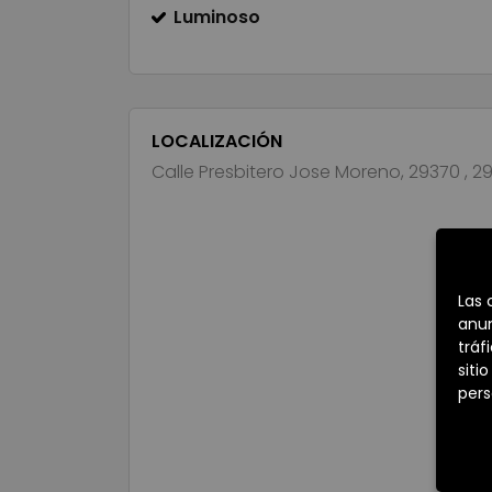
Luminoso
LOCALIZACIÓN
Calle Presbitero Jose Moreno, 29370 , 2
Las 
anun
tráf
siti
pers