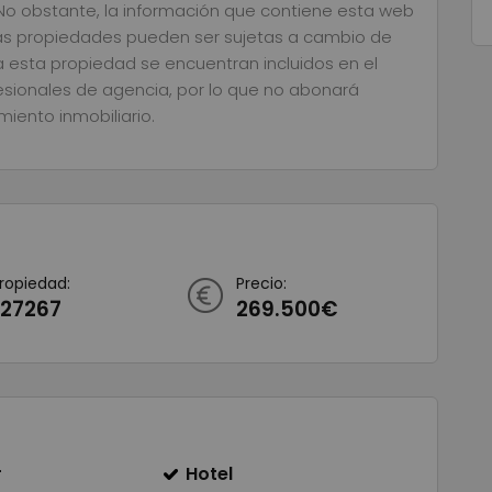
 No obstante, la información que contiene esta web
 Las propiedades pueden ser sujetas a cambio de
a esta propiedad se encuentran incluidos en el
esionales de agencia, por lo que no abonará
iento inmobiliario.
Propiedad:
Precio:
27267
269.500€
r
Hotel