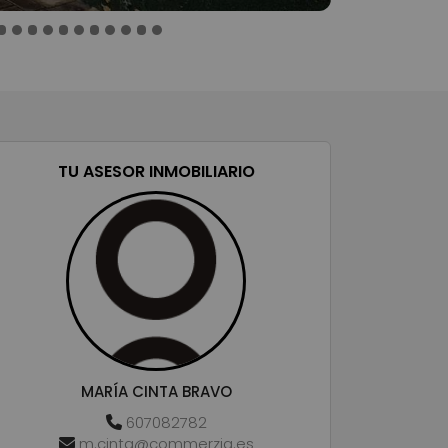
TU ASESOR INMOBILIARIO
MARÍA CINTA BRAVO
607082782
m.cinta@commerzia.es