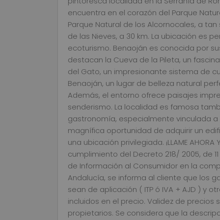
pintoresca localidad en la Serranía de Ro
encuentra en el corazón del Parque Natur
Parque Natural de los Alcornocales, a tan 
de las Nieves, a 30 km. La ubicación es pe
ecoturismo. Benaoján es conocida por sus
destacan la Cueva de la Pileta, un fascina
del Gato, un impresionante sistema de cue
Benaoján, un lugar de belleza natural perfe
Además, el entorno ofrece paisajes impr
senderismo. La localidad es famosa tambi
gastronomía, especialmente vinculada a su
magnífica oportunidad de adquirir un edif
una ubicación privilegiada. ¡LLAME AHORA
cumplimiento del Decreto 218/ 2005, de 1
de Información al Consumidor en la comp
Andalucía, se informa al cliente que los g
sean de aplicación ( ITP ó IVA + AJD ) y 
incluidos en el precio. Validez de precios
propietarios. Se considera que la descrip