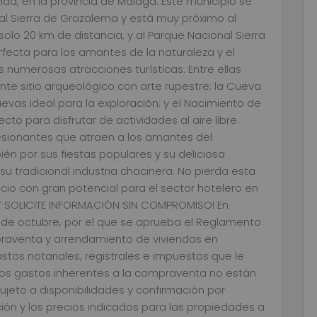
nda, en la provincia de Málaga. Este municipio se
al Sierra de Grazalema y está muy próximo al
solo 20 km de distancia, y al Parque Nacional Sierra
rfecta para los amantes de la naturaleza y el
 numerosas atracciones turísticas. Entre ellas
nte sitio arqueológico con arte rupestre; la Cueva
vas ideal para la exploración; y el Nacimiento de
cto para disfrutar de actividades al aire libre.
esionantes que atraen a los amantes del
én por sus fiestas populares y su deliciosa
 tradicional industria chacinera. No pierda esta
icio con gran potencial para el sector hotelero en
 Y SOLICITE INFORMACIÓN SIN COMPROMISO! En
1 de octubre, por el que se aprueba el Reglamento
raventa y arrendamiento de viviendas en
astos notariales, registrales e impuestos que le
otros gastos inherentes a la compraventa no están
 sujeto a disponibilidades y confirmación por
ción y los precios indicados para las propiedades a