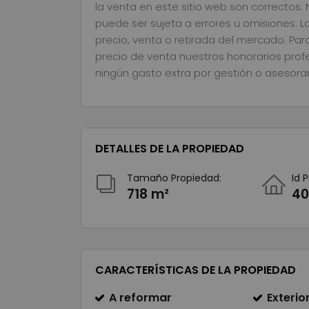
la venta en este sitio web son correctos.
puede ser sujeta a errores u omisiones.
precio, venta o retirada del mercado. Par
precio de venta nuestros honorarios prof
ningún gasto extra por gestión o asesoram
DETALLES DE LA PROPIEDAD
Tamaño Propiedad:
Id 
718 m²
40
CARACTERÍSTICAS DE LA PROPIEDAD
A reformar
Exterio