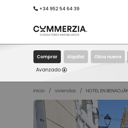
+34 952 54 64 39
Comprar
Alquilar
Obra nueva
Avanzado
inicio
/
viviendas
/
HOTEL EN BENAOJÁN