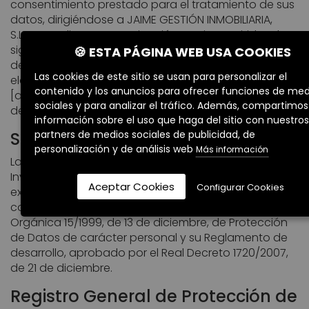
consentimiento prestado para el tratamiento de sus
datos, dirigiéndose a JAIME GESTIÓN INMOBILIARIA,
S.L.N.E, mediante comunicación escrita remitida a la
siguiente dirección: C/ del Mar 27, 4º B, 29740 Torre
🍪 ESTA PÁGINA WEB USA COOKIES
del Mar – Málaga, o bien, remitiendo un correo
Las cookies de este sitio se usan para personalizar el
electrónico a info[arroba]commerzia.es (se indica
contenido y los anuncios para ofrecer funciones de med
[arroba] en vez de @ para evitar spam), indicando el
sociales y para analizar el tráfico. Además, compartimos
derecho que desean ejercitar.
información sobre el uso que haga del sitio con nuestros
partners de medios sociales de publicidad, de
Seguridad
personalización y de análisis web
Más información
Las medidas de seguridad adoptadas por Prime
Invest son las adecuadas al nivel de seguridad
Aceptar Cookies
Configurar Cookies
exigible a los datos que el usuario le facilita, de
conformidad con lo previsto en el artículo 9 de la Ley
Orgánica 15/1999, de 13 de diciembre, de Protección
de Datos de carácter personal y su Reglamento de
desarrollo, aprobado por el Real Decreto 1720/2007,
de 21 de diciembre.
Registro General de Protección de