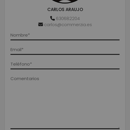
CARLOS ARAUJO
630682204
carlos@commerzia.es