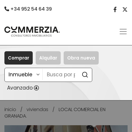
+34 952 54 64 39
Comprar
Alquilar
Obra nueva
Avanzado
inicio
/
viviendas
/
LOCAL COMERCIAL EN
GRANADA.