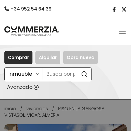
+34 952 54 64 39
Comprar
Alquilar
Obra nueva
Avanzado
inicio
/
viviendas
/
PISO EN LA GANGOSA
VISTASOL, VICAR, ALMERIA