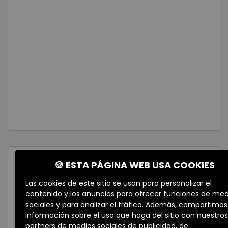
TU ASESOR INMOBILIARIO
🍪 ESTA PÁGINA WEB USA COOKIES
Las cookies de este sitio se usan para personalizar el
contenido y los anuncios para ofrecer funciones de med
sociales y para analizar el tráfico. Además, compartimos
información sobre el uso que haga del sitio con nuestros
partners de medios sociales de publicidad, de