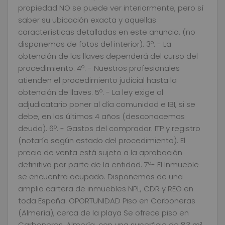
propiedad NO se puede ver interiormente, pero sí
saber su ubicación exacta y aquellas
características detalladas en este anuncio. (no
disponemos de fotos del interior). 3º. - La
obtención de las llaves dependerá del curso del
procedimiento. 4º. - Nuestros profesionales
atienden el procedimiento judicial hasta la
obtención de llaves. 5º. - La ley exige al
adjudicatario poner al día comunidad e IBI, si se
debe, en los últimos 4 años (desconocemos
deuda). 6º. - Gastos del comprador: ITP y registro
(notaría según estado del procedimiento). El
precio de venta está sujeto a la aprobación
definitiva por parte de la entidad. 7º- El Inmueble
se encuentra ocupado. Disponemos de una
amplia cartera de inmuebles NPL, CDR y REO en
toda España. OPORTUNIDAD Piso en Carboneras
(Almería), cerca de la playa Se ofrece piso en
Carboneras, Almería, con una superficie de 83 m²,