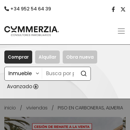
+34 952 54 64 39
Comprar
Alquilar
Obra nueva
Avanzado
inicio
/
viviendas
/
PISO EN CARBONERAS, ALMERIA