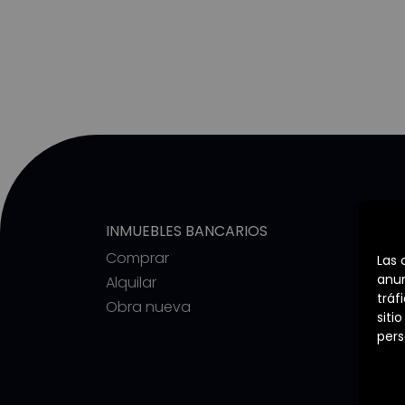
INMUEBLES BANCARIOS
COMM
Comprar
Quié
Las 
anun
Alquilar
Nuest
tráf
Obra nueva
Nuest
siti
Traba
pers