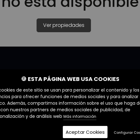
no está disponible
Ver propiedades
🍪 ESTA PÁGINA WEB USA COOKIES
ERZIA
LEGALES
nes Somos
Aviso Legal y Condiciones
cookies de este sitio se usan para personalizar el contenido y los
Uso
cios para ofrecer funciones de medios sociales y para analizar 
ros Servicios
Política de Privacidad
ico. Además, compartimos información sobre el uso que haga d
ros Agentes
o con nuestros partners de medios sociales de publicidad, de
Política de Cookies
ja con nosotros
onalización y de análisis web
Más información
Aceptar Cookies
Configurar Co