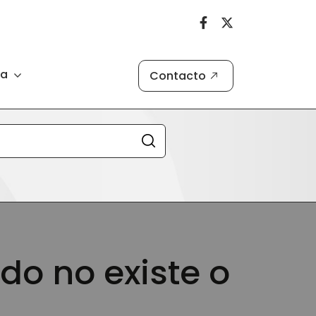
ia
Contacto
do no existe o