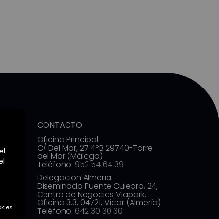
CONTACTO
 de
Oficina Principal
C/ Del Mar, 27 4ºB 29740-Torre
el
del Mar (Málaga)
el
Teléfono:
952 54 64 39
Delegación Almería
Diseminado Puente Culebra, 24,
Centro de Negocios Viapark,
Oficina 3.3, 04721, Vícar (Almería)
okies
Teléfono:
642 30 30 30