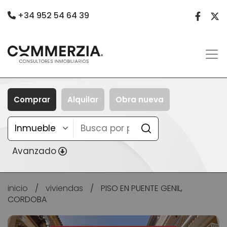
+34 952 54 64 39
Comprar
Alquilar
Obra nueva
Avanzado
inicio
/
viviendas
/
PISO EN PUENTE GENIL,
CORDOBA