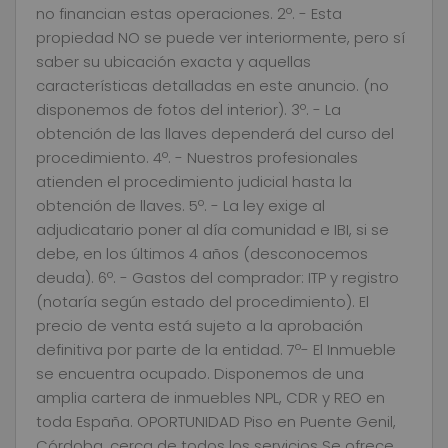
no financian estas operaciones. 2º. - Esta
propiedad NO se puede ver interiormente, pero sí
saber su ubicación exacta y aquellas
características detalladas en este anuncio. (no
disponemos de fotos del interior). 3º. - La
obtención de las llaves dependerá del curso del
procedimiento. 4º. - Nuestros profesionales
atienden el procedimiento judicial hasta la
obtención de llaves. 5º. - La ley exige al
adjudicatario poner al día comunidad e IBI, si se
debe, en los últimos 4 años (desconocemos
deuda). 6º. - Gastos del comprador: ITP y registro
(notaría según estado del procedimiento). El
precio de venta está sujeto a la aprobación
definitiva por parte de la entidad. 7º- El Inmueble
se encuentra ocupado. Disponemos de una
amplia cartera de inmuebles NPL, CDR y REO en
toda España. OPORTUNIDAD Piso en Puente Genil,
Córdoba, cerca de todos los servicios Se ofrece