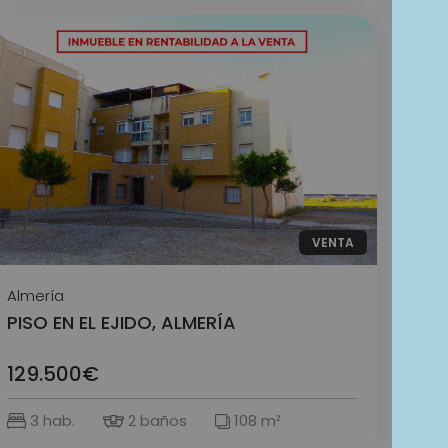
VENTA
Almería
PISO EN EL EJIDO, ALMERÍA
129.500€
3 hab.
2 baños
108 m²