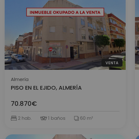
VENTA
Almería
PISO EN EL EJIDO, ALMERÍA
70.870€
2 hab.
1 baños
60 m²