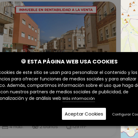
🍪 ESTA PÁGINA WEB USA COOKIES
VENTA
cookies de este sitio se usan para personalizar el contenido y los
cios para ofrecer funciones de medios sociales y para analizar 
ico. Además, compartimos información sobre el uso que haga d
Almería
o con nuestros partners de medios sociales de publicidad, de
PISO EN EL EJIDO, ALMERÍA.
onalización y de análisis web
Más información
109.000€
Aceptar Cookies
Configurar Co
4 hab.
2 baños
129 m²