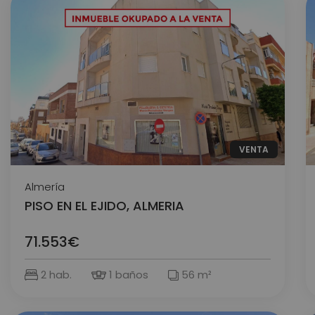
VENTA
Almería
PISO EN EL EJIDO, ALMERIA
71.553€
2 hab.
1 baños
56 m²