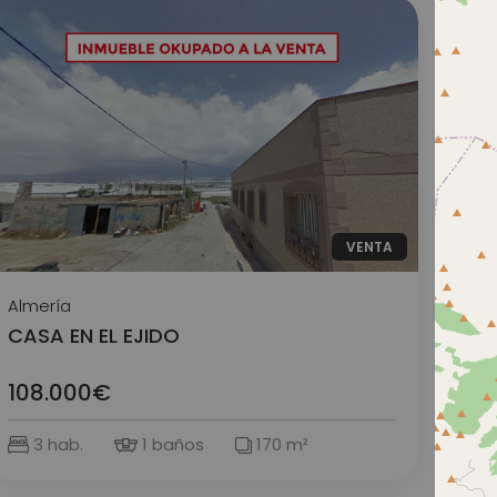
VENTA
Almería
CASA EN EL EJIDO
108.000€
3 hab.
1 baños
170 m²