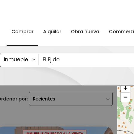
Comprar
Alquilar
Obra nueva
Commerz
+
−
rdenar por: