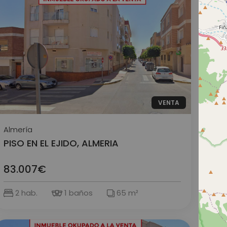
VENTA
Almería
PISO EN EL EJIDO, ALMERIA
83.007€
2 hab.
1 baños
65 m²