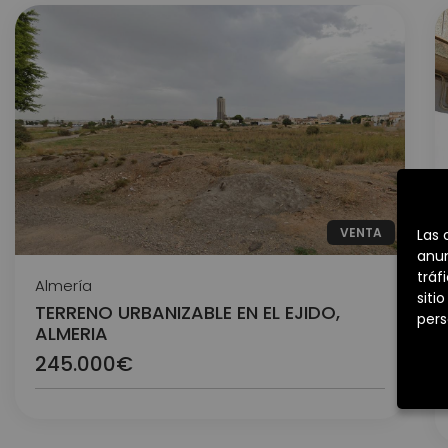
VENTA
Las 
anun
tráf
Almería
siti
TERRENO URBANIZABLE EN EL EJIDO,
pers
ALMERIA
245.000€