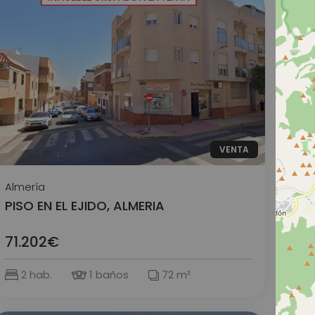
VENTA
Almería
PISO EN EL EJIDO, ALMERIA
71.202€
2 hab.
1 baños
72 m²