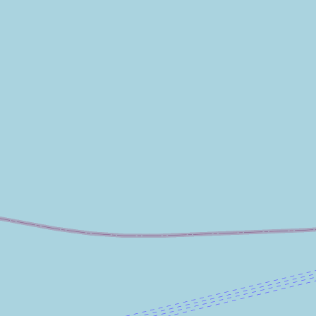
CONTACTO
 de
Oficina Principal
C/ Del Mar, 27 4ºB 29740-Torre
del Mar (Málaga)
Teléfono:
952 54 64 39
Delegación Almería
Diseminado Puente Culebra, 24,
Centro de Negocios Viapark,
Oficina 3.3, 04721, Vícar (Almería)
Teléfono:
642 30 30 30
Delegación Málaga
Av. de las Américas, 3, 3ª planta,
Distrito Centro, 29005 Málaga
Teléfono:
952 54 70 19
info@commerzia.es