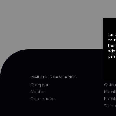
Las 
anun
tráf
siti
pers
INMUEBLES BANCARIOS
COMM
Comprar
Quié
Alquilar
Nuest
Obra nueva
Nuest
Traba