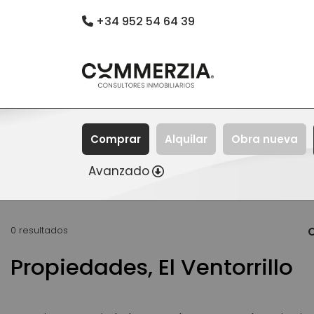
+34 952 54 64 39
Comprar
Alquilar
Obra nueva
Avanzado
0 resultados
O
Propiedades, El Ventorrillo