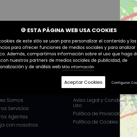
🍪 ESTA PÁGINA WEB USA COOKIES
cookies de este sitio se usan para personalizar el contenido y los
cios para ofrecer funciones de medios sociales y para analizar 
ico. Además, compartimos información sobre el uso que haga d
o con nuestros partners de medios sociales de publicidad, de
onalización y de análisis web
Más información
Aceptar Cookies
Configurar Co
ERZIA
LEGALES
nes Somos
Aviso Legal y Condiciones
Uso
ros Servicios
Política de Privacidad
ros Agentes
Política de Cookies
ja con nosotros