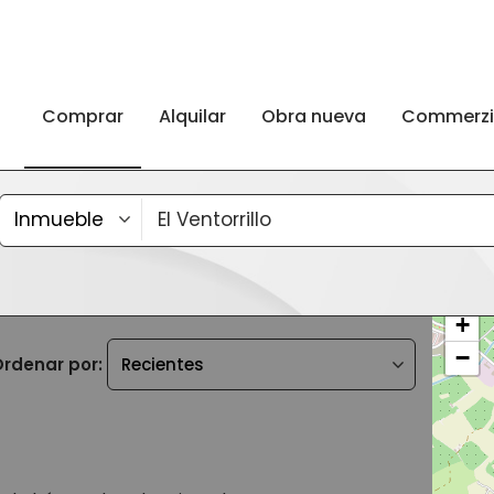
Comprar
Alquilar
Obra nueva
Commerz
+
−
rdenar por: