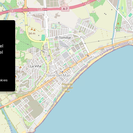
el
el
okies
CONTACTO
 de
Oficina Principal
C/ Del Mar, 27 4ºB 29740-Torre
del Mar (Málaga)
Teléfono:
952 54 64 39
Delegación Almería
Diseminado Puente Culebra, 24,
Centro de Negocios Viapark,