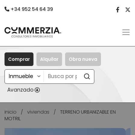
+34 952 54 64 39
Comprar
Alquilar
Obra nueva
Avanzado
inicio
/
viviendas
/
TERRENO URBANIZABLE EN
MOTRIL